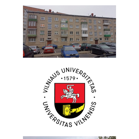
PRIVATŪS
12 Daugiabutis,
Klaipėda LT 2021
KOMERCINIAI
5 Vilniaus
Universitetas, Vilnius
LT 2021