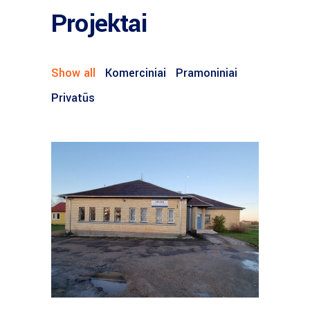
Projektai
Show all
Komerciniai
Pramoniniai
Privatūs
PRAMONINIAI
1 UAB Zelma, Šiauliai
LT 2018