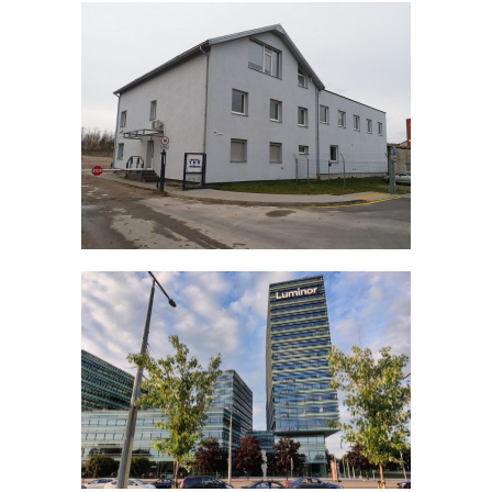
KOMERCINIAI
2 UAB Vokadis, Vilnius
LT 2020
KOMERCINIAI
3 Quadrum, Vilnius LT
2021