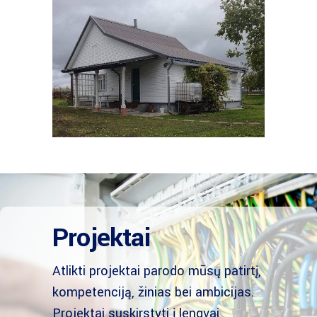
PRIVATŪS
6 Kaimo sodyba,
Molėtų raj. LT 2021
Projektai
Atlikti projektai parodo mūsų patirtį,
kompetenciją, žinias bei ambicijas.
Projektai suskirstyti į lengvai