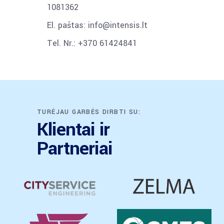
1081362
El. paštas: info@intensis.lt
Tel. Nr.: +370 61424841
TURĖJAU GARBĖS DIRBTI SU:
Klientai ir
Partneriai