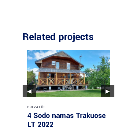
Related projects
◀
▶
PRIVATŪS
PRIVATŪ
4 Sodo namas Trakuose
7 Dau
LT 2022
LT 2